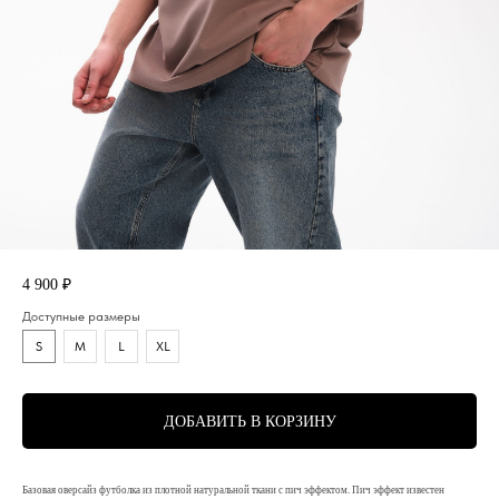
ФУТБОЛКА WUZEN TEXT ПИЧ КОФЕ
4 900
₽
Доступные размеры
S
M
L
XL
ДОБАВИТЬ В КОРЗИНУ
Базовая оверсайз футболка из плотной натуральной ткани с пич эффектом. Пич эффект известен