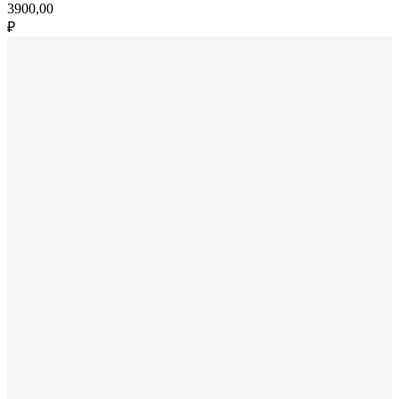
3900,00
₽