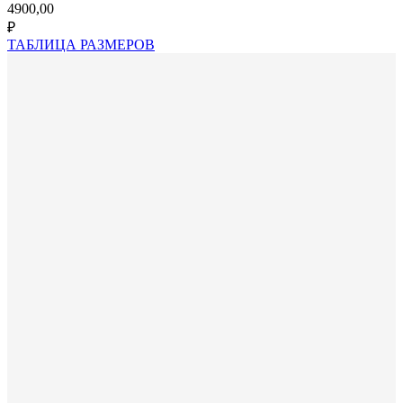
4900,00
₽
ТАБЛИЦА РАЗМЕРОВ