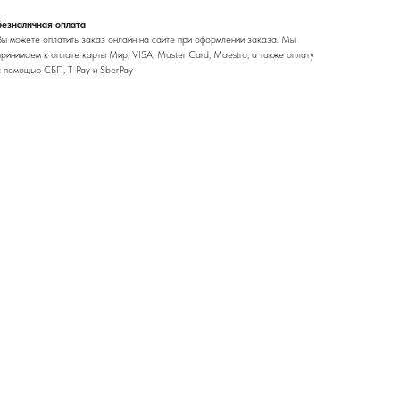
Безналичная оплата
Вы можете оплатить заказ онлайн на сайте при оформлении заказа. Мы
принимаем к оплате карты Мир, VISA, Master Card, Maestro, а также оплату
с помощью СБП, T-Pay и SberPay