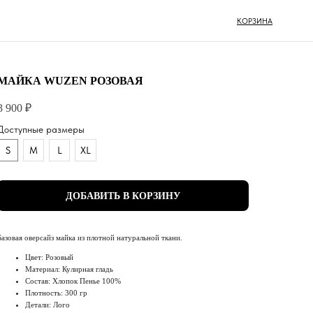
КОРЗИНА
МАЙКА WUZEN РОЗОВАЯ
3 900
₽
Доступные размеры
S
M
L
XL
ДОБАВИТЬ В КОРЗИНУ
ЛИЧНЫЙ КАБИНЕТ
Базовая оверсайз майка из плотной натуральной ткани.
Цвет: Розовый
Материал: Кулирная гладь
Состав: Хлопок Пенье 100%
Плотность: 300 гр
Детали: Лого