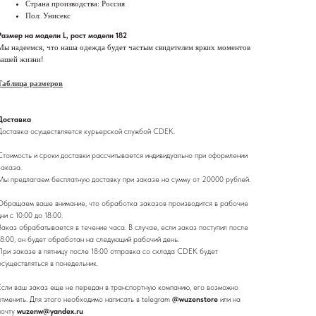
Страна производства: Россия
Пол: Унисекс
Размер на модели L, рост модели 182
Мы надеемся, что наша одежда будет частым свидетелем ярких моментов
вашей жизни!
Таблица размеров
Доставка
Доставка осуществляется курьерской службой CDEK.
Стоимость и сроки доставки рассчитывается индивидуально при оформлении
заказа.
Мы предлагаем бесплатную доставку при заказе на сумму от 20000 рублей.
Обращаем ваше внимание, что обработка заказов производится в рабочие
дни с 10:00 до 18:00.
Заказ обрабатывается в течение часа. В случае, если заказ поступил после
18:00, он будет обработан на следующий рабочий день.
При заказе в пятницу после 18:00 отправка со склада CDEK будет
осуществляться в понедельник.
Если ваш заказ еще не передан в транспортную компанию, его возможно
отменить. Для этого необходимо написать в telegram
@wuzenstore
или на
почту
wuzenw@yandex.ru