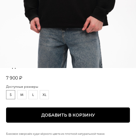
ХУДИ WUZEN ЧЁРНЫЙ
7 900
₽
Доступные размеры
S
M
L
XL
ДОБАВИТЬ В КОРЗИНУ
Базовое оверсайз худи чёрного цвета из плотной натуральной ткани.